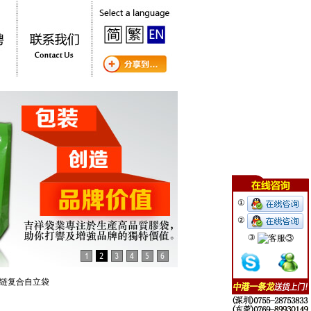
①
②
③
拉链复合自立袋