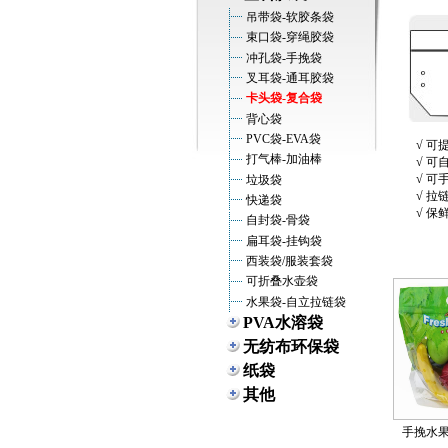
吊带袋-软胶条袋
束口袋-穿绳胶袋
冲孔袋-手挽袋
叉耳袋-通耳胶袋
卡头袋-复合袋
背心袋
PVC袋-EVA袋
√ 可
打气棒-加油棒
√ 可
√ 可
垃圾袋
√ 拉
快递袋
√ 保
自封袋-骨袋
扁耳袋-挂钩袋
西装袋/服装套袋
可折叠水壶袋
水果袋-自立拉链袋
PVA水溶袋
无纺布环保袋
纸袋
其他
手挽水果