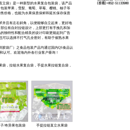
直立袋）是一种新型的水果复合包装袋，该产品
于包装苹果，雪梨、葡萄、草莓、樱桃、柚子等
销售价格，也能为水果保质保鲜和延长保存保质
琴并且有左右斜角，以便能够自立起来，更好地
口部位有自封拉链设计，上部更打有手挽孔和加
品的独特性和配合精良的设计印刷更能起到广告
；也可以选择不打气孔全密封，有助于催熟水果
胶袋厂）之食品包装产品均通过国内QS食品认
开市场和认可。欢迎海内外各行业客户垂询！
果袋，拉链水果复合袋，手提水果拉链复合袋，
子/奇异果包装袋
手提拉链直立水果袋