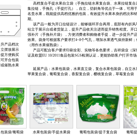
高档复合手提水果自立袋（手挽拉链水果复合袋、水果拉链复合
集拉链，手挽孔（手提打孔），自立，切斜角等优点于一体，可用
名贵水果，既能提供高档优雅的包装，有效提升水果本身的档次和
期。
该产品一般为开口拉链设计，能够循环开合再用，底部有内折风
站立于展示台或者货架上，提升产品收关注进而提升销售程度。开
强补片（手挽补片袋），方便消费者和购物者手提，进一步提升产
效果。袋身可根据客户要求打4~8个气孔，增加水果透气保持新鲜
提升产品档次
（用作水果催熟袋）。
自立摆放展示
产品可配合客户要求印刷全彩、实物等各色要求，吉祥袋业（深圳
手提方便购买
证及欧盟EU 10/2011食品包装SGS检测认证，更能协助客户打
链可开合包装
鲜或催熟水果
延展产品：水果包装袋，水果直立袋，复合水果包装袋，自立水
苹果复合袋，葡萄复合袋，香梨复合袋，樱桃复合袋，草莓复合袋
包装袋/葡萄袋
水果包装袋/手提水果袋
葡萄包装袋/提子复合袋
葡萄提