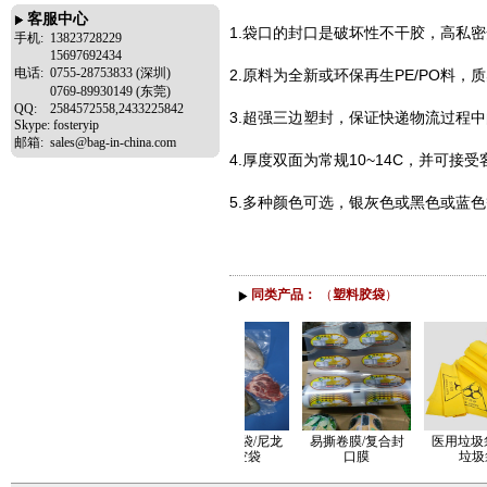
客服中心
1.袋口的封口是破坏性不干胶，高私
手机:
13823728229
15697692434
电话:
0755-28753833 (深圳)
2.原料为全新或环保再生PE/PO料
0769-89930149 (东莞)
QQ:
2584572558,2433225842
3.超强三边塑封，保证快递物流过程
Skype:
fosteryip
邮箱:
sales@bag-in-china.com
4.厚度双面为常规10~14C，并可接
5.多种颜色可选，银灰色或黑色或蓝
同类产品：
（
塑料胶袋
）
糖果包装袋,冷冻
食品真空袋/尼龙
易撕卷膜/复合封
医用垃圾袋
包装袋
抽真空袋
口膜
垃圾