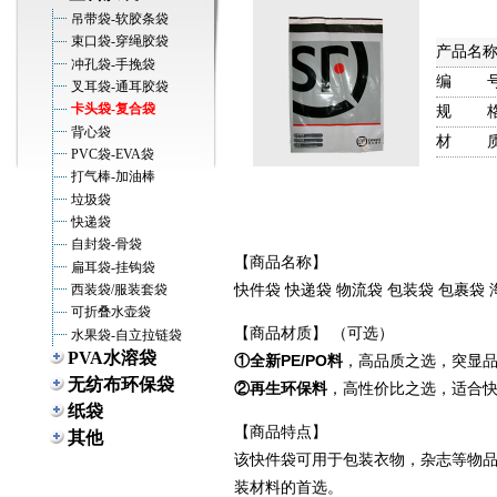
吊带袋-软胶条袋
束口袋-穿绳胶袋
产品名
冲孔袋-手挽袋
编 号
叉耳袋-通耳胶袋
卡头袋-复合袋
规 格
背心袋
材 质
PVC袋-EVA袋
打气棒-加油棒
垃圾袋
快递袋
自封袋-骨袋
【商品名称】
扁耳袋-挂钩袋
快件袋 快递袋 物流袋 包装袋 包裹袋
西装袋/服装套袋
可折叠水壶袋
【商品材质】 （可选）
水果袋-自立拉链袋
PVA水溶袋
①全新PE/PO料
，高品质之选，突显
无纺布环保袋
②再生环保料
，高性价比之选，适合
纸袋
【商品特点】
其他
该快件袋可用于包装衣物，杂志等物
装材料的首选。