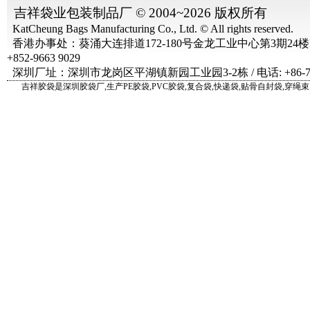
吉祥袋业
包装制品厂 © 2004~2026 版权所有
KatCheung Bags Manufacturing Co., Ltd. © All rights reserved.
香港办事处：葵涌大连排道172-180号金龙工业中心第3期24楼B1
+852-9663 9029
深圳厂址：深圳市龙岗区平湖镇新园工业园3-2栋 / 电话: +86-755-2
吉祥胶袋是
深圳胶袋厂
,生产
PE胶袋
,
PVC胶袋
,
复合袋
,
快递袋
,贴骨
自封袋
,穿绳
束